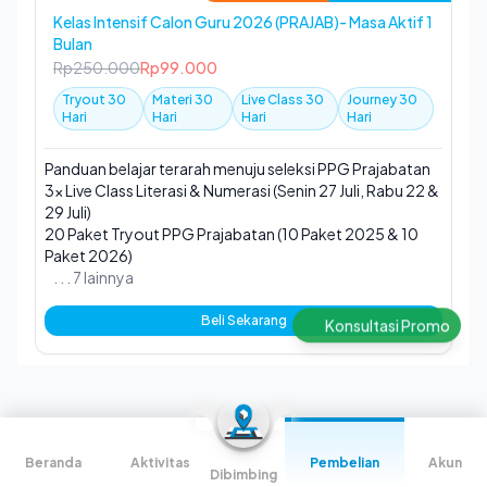
Kelas Intensif Calon Guru 2026 (PRAJAB)- Masa Aktif 1
Bulan
Rp250.000
Rp99.000
Tryout 30
Materi 30
Live Class 30
Journey 30
Hari
Hari
Hari
Hari
Panduan belajar terarah menuju seleksi PPG Prajabatan
3x Live Class Literasi & Numerasi (Senin 27 Juli, Rabu 22 &
29 Juli)
20 Paket Tryout PPG Prajabatan (10 Paket 2025 & 10
Paket 2026)
. . . 7 lainnya
Beli Sekarang
Konsultasi Promo
Kelas Persiapan Tes UKPPG Guru Tertentu
2026
Beranda
Aktivitas
Pembelian
Akun
Dibimbing
Tryout- Latihan Soal Harian - Materi - Live Class