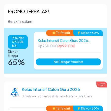
PROMO TERBATAS!
Berakhir dalam
Terfavorit
Diskon 60%
PROMO
Kelas Intensif Calon Guru 2026
SPESIAL
(PRAJAB)- Masa Aktif 1 Bulan
Rp250.000
Rp99.000
8.8
Diskon
hingga
65%
Beli Dengan Voucher
HOT
Kelas Intensif Calon Guru 2026
Simulasi - Latihan Soal Harian - Materi - Live Class
Terfavorit
Diskon 60%