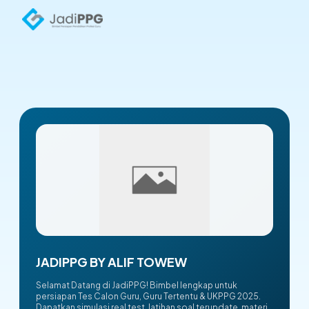
JADIPPG BY ALIF TOWEW
Selamat Datang di JadiPPG! Bimbel lengkap untuk
persiapan Tes Calon Guru, Guru Tertentu & UKPPG 2025.
Dapatkan simulasi real test, latihan soal terupdate, materi