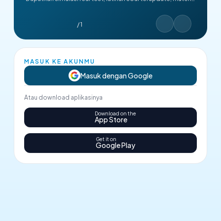
lengkap, dan live class interaktif. Belajar di sini = Kamu
Mahir & Peluang Lolosmu Lebih Besar!
/ 1
MASUK KE AKUNMU
Masuk dengan Google
Atau download aplikasinya
Download on the
App Store
Get it on
Google Play